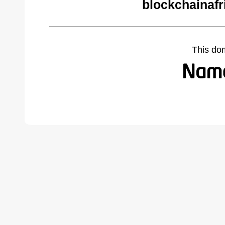
blockchainafr
This do